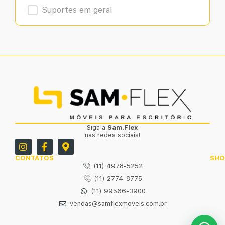
Suportes em geral
Siga a
Sam.Flex
nas redes sociais!
CONTATOS
SH
(11) 4978-5252
(11) 2774-8775
(11) 99566-3900
vendas@samflexmoveis.com.br