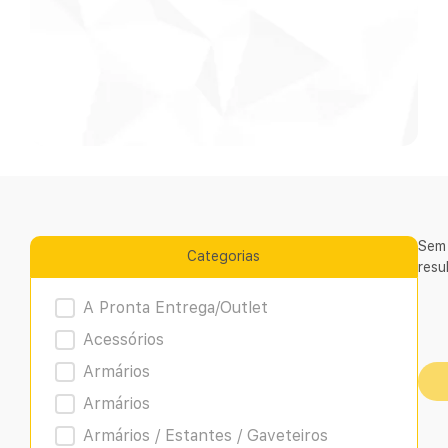
Sem
Categorias
resu
Product Archive
A Pronta Entrega/Outlet
Acessórios
Armários
Armários
Armários / Estantes / Gaveteiros