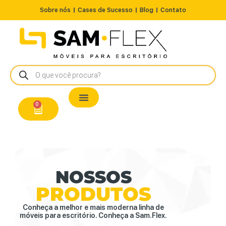
Sobre nós
Cases de Sucesso
Blog
Contato
Nossos Produtos
Cadeiras / Poltronas
Estação de Trabalho
A Pronta Entrega/Outlet
Conserto de Cadeiras
0
NOSSOS
PRODUTOS
Conheça a melhor e mais moderna linha de
móveis para escritório. Conheça a Sam.Flex.