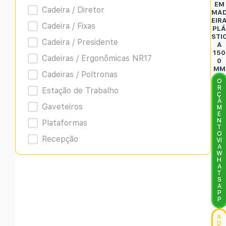
EM
Cadeira / Diretor
MA
EIR
Cadeira / Fixas
PL
STI
Cadeira / Presidente
A
150
Cadeiras / Ergonômicas NR17
0
MM
Cadeiras / Poltronas
O
R
Estação de Trabalho
Ç
A
Gaveteiros
M
E
N
Plataformas
T
O
Recepção
VI
A
W
H
A
T
S
A
P
P
A
D