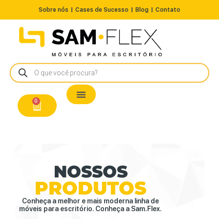
Sobre nós
Cases de Sucesso
Blog
Contato
Nossos Produtos
Cadeiras / Poltronas
Estação de Trabalho
A Pronta Entrega/Outlet
Conserto de Cadeiras
0
NOSSOS
PRODUTOS
Conheça a melhor e mais moderna linha de
móveis para escritório. Conheça a Sam.Flex.