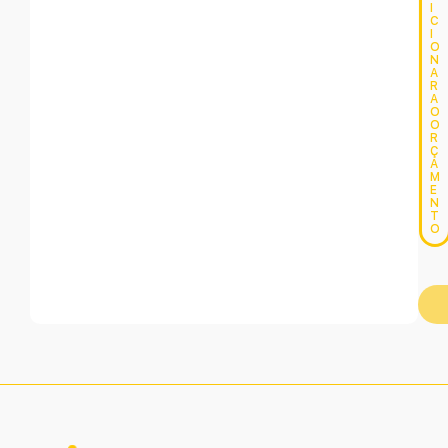
I
C
I
O
N
A
R
A
O
O
R
Ç
A
M
E
N
T
O