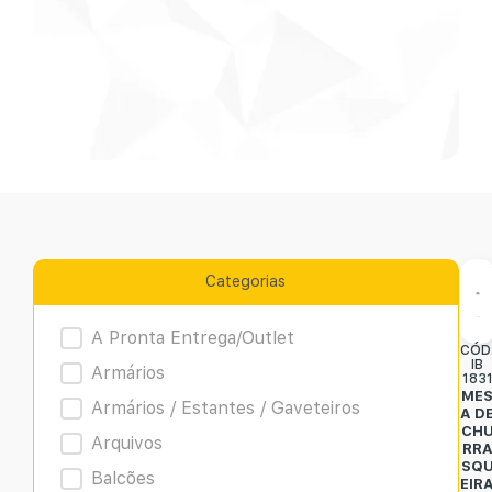
Categorias
Product Archive
A Pronta Entrega/Outlet
CÓD
IB
Armários
183
ME
Armários / Estantes / Gaveteiros
A D
CH
Arquivos
RR
SQ
Balcões
EIR