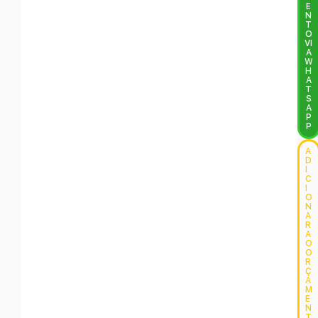
E
N
T
O
VI
A
W
H
A
T
S
A
P
P
A
D
I
C
I
O
N
A
R
A
O
O
R
Ç
A
M
E
N
T