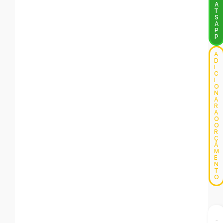
A
T
S
A
P
P
A
D
I
C
I
O
N
A
R
A
O
O
R
Ç
A
M
E
N
T
O