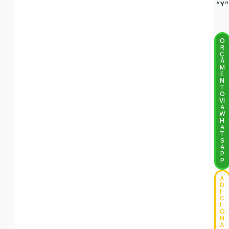
“Y”
O
R
Ç
A
M
E
N
T
O
VI
A
W
H
A
T
S
A
P
P
A
D
I
C
I
O
N
A