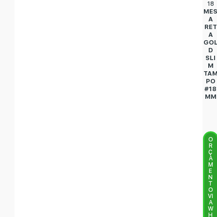
18
ME
A
RET
A
GO
D
SLI
M
TA
PO
#18
MM
O
R
Ç
A
M
E
N
T
O
VI
A
W
H