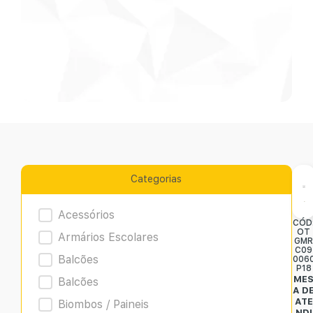
Categorias
Product Archive
Acessórios
CÓD
OT
Armários Escolares
GM
C09
Balcões
006
P18
ME
Balcões
A D
ATE
Biombos / Paineis
NDI