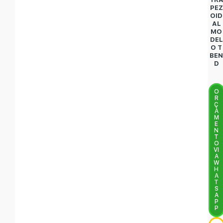
PEZ
OID
AL
MO
DEL
O T
BE
D
O
R
Ç
A
M
E
N
T
O
VI
A
W
H
A
T
S
A
P
P