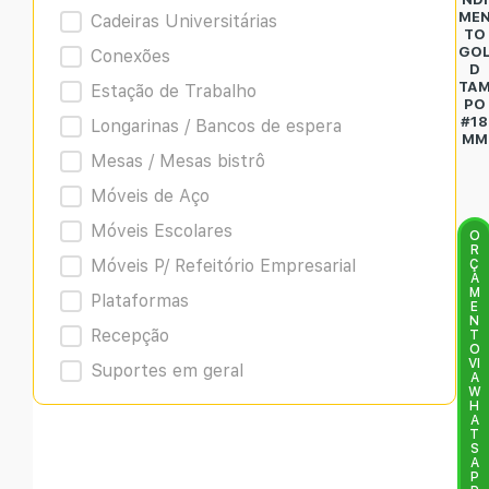
ME
Cadeiras Universitárias
TO
GO
Conexões
D
TA
Estação de Trabalho
PO
#18
Longarinas / Bancos de espera
MM
Mesas / Mesas bistrô
Móveis de Aço
Móveis Escolares
O
R
Móveis P/ Refeitório Empresarial
Ç
A
M
Plataformas
E
N
Recepção
T
O
VI
Suportes em geral
A
W
H
A
T
S
A
P