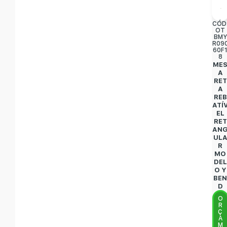
CÓD
OT
BMY
R09
60F
8
ME
A
RET
A
REB
ATÍ
EL
RET
AN
UL
R
MO
DEL
O Y
BE
D
O
R
Ç
A
M