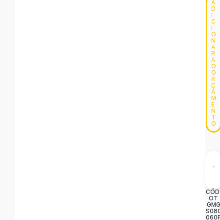
A
D
I
C
I
O
N
A
R
A
O
O
R
Ç
A
M
E
N
T
O
CÓD
OT
GM
S08
060