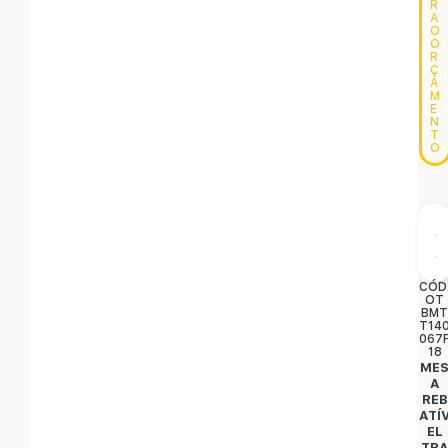
R
A
O
O
R
Ç
A
M
E
N
T
O
CÓD
OT
BM
T14
067
18
ME
A
REB
ATÍ
EL
TR