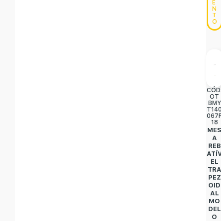
E
N
T
O
CÓD
OT
BMY
T14
067
18
ME
A
REB
ATÍ
EL
TR
PEZ
OID
AL
MO
DEL
O