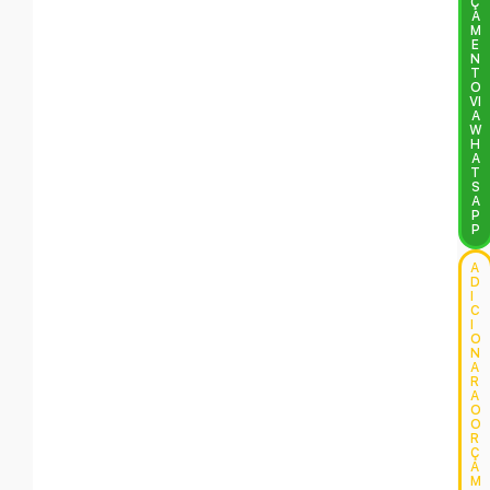
Ç
A
M
E
N
T
O
VI
A
W
H
A
T
S
A
P
P
A
D
I
C
I
O
N
A
R
A
O
O
R
Ç
A
M