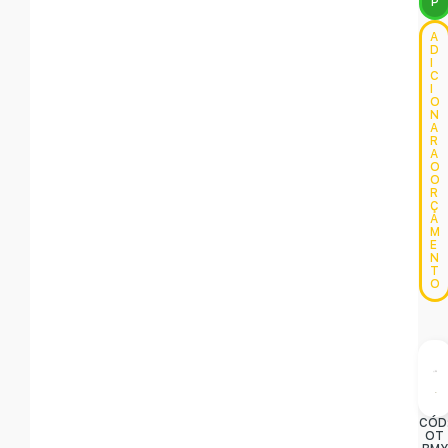
P
A
D
I
C
I
O
N
A
R
A
O
O
R
Ç
A
M
E
N
T
O
CÓD
OT