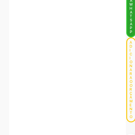
A
W
H
A
T
S
A
P
P
A
D
I
C
I
O
N
A
R
A
O
O
R
Ç
A
M
E
N
T
O