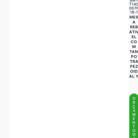
BMY
T14
067
18-1
ME
A
REB
ATI
EL
CO
M
TA
PO
TR
PEZ
OID
AL 
O
R
Ç
A
M
E
N
T
O
VI