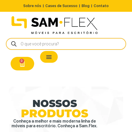
Sobre nós
Cases de Sucesso
Blog
Contato
Nossos Produtos
Cadeiras / Poltronas
Estação de Trabalho
A Pronta Entrega/Outlet
Conserto de Cadeiras
0
NOSSOS
PRODUTOS
Conheça a melhor e mais moderna linha de
móveis para escritório. Conheça a Sam.Flex.