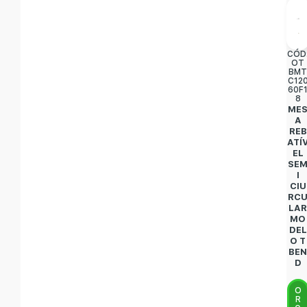
CÓD
OT
BM
C12
60F
8
ME
A
REB
ATÍ
EL
SE
I
CIU
RC
LA
MO
DEL
O T
BE
D
O
R