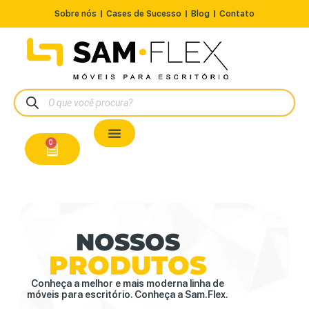
Sobre nós
Cases de Sucesso
Blog
Contato
Nossos Produtos
Cadeiras / Poltronas
Estação de Trabalho
A Pronta Entrega/Outlet
Conserto de Cadeiras
0
NOSSOS
PRODUTOS
Conheça a melhor e mais moderna linha de
móveis para escritório. Conheça a Sam.Flex.