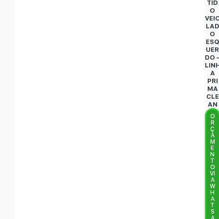
TID
O
VEI
LA
O
ES
UE
DO 
LIN
A
PRI
MA
CLE
AN
O
R
Ç
A
M
E
N
T
O
VI
A
W
H
A
T
S
A