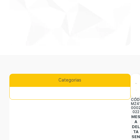
Categorias
CÓD
MZ4
000
022
ME
A
DEL
TA
SE