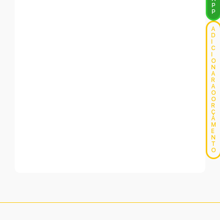
P
P
A
D
I
C
I
O
N
A
R
A
O
O
R
Ç
A
M
E
N
T
O