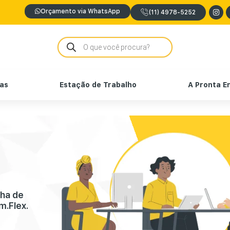
Orçamento via WhatsApp
(11) 4978-5252
nas
Estação de Trabalho
A Pronta E
nha de
m.Flex.