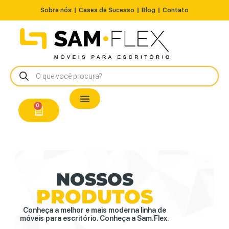
Sobre nós
Cases de Sucesso
Blog
Contato
Nossos Produtos
Cadeiras / Poltronas
Estação de Trabalho
A Pronta Entrega/Outlet
Conserto de Cadeiras
0
NOSSOS
PRODUTOS
Conheça a melhor e mais moderna linha de
móveis para escritório. Conheça a Sam.Flex.