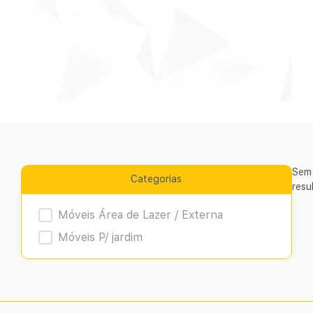
Sem
Categorias
resu
Product Archive
Móveis Área de Lazer / Externa
Móveis P/ jardim