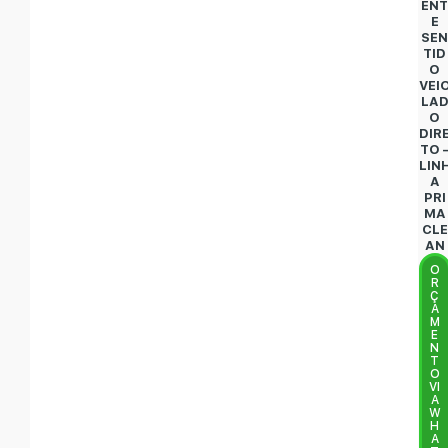
EN
E
SE
TID
O
VEI
LA
O
DIR
TO 
LIN
A
PRI
MA
CLE
AN
O
R
Ç
A
M
E
N
T
O
VI
A
W
H
A