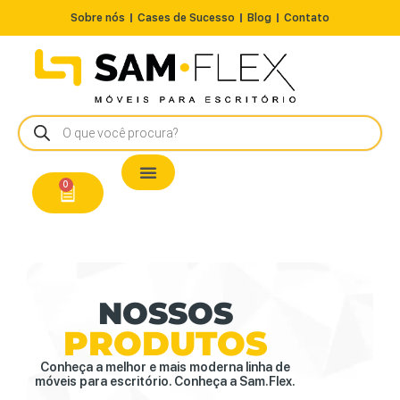
Sobre nós
Cases de Sucesso
Blog
Contato
Nossos Produtos
Cadeiras / Poltronas
Estação de Trabalho
A Pronta Entrega/Outlet
Conserto de Cadeiras
0
NOSSOS
PRODUTOS
Conheça a melhor e mais moderna linha de
móveis para escritório. Conheça a Sam.Flex.