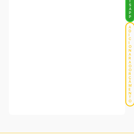
T
S
A
P
P
A
D
I
C
I
O
N
A
R
A
O
O
R
Ç
A
M
E
N
T
O