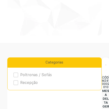
Categorias
Product Archive
Poltronas / Sofás
CÓD
MZ4
Recepção
000
010
ME
A
DEL
TA
GE