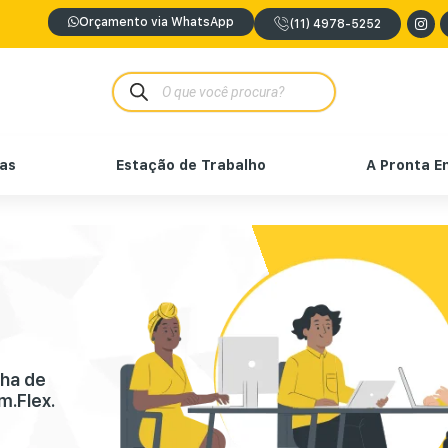
Orçamento via WhatsApp
(11) 4978-5252
nas
Estação de Trabalho
A Pronta E
nha de
m.Flex.