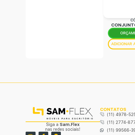
CÓ
CONJUNTO
ORÇAM
ADICIONAR
CONTATOS
(11) 4978-52
(11) 2774-87
Siga a
Sam.Flex
nas redes sociais!
(11) 99566-3