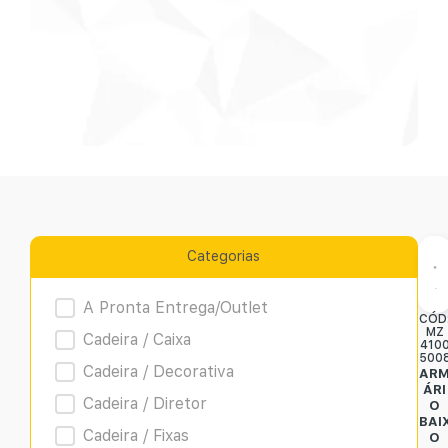
Categorias
Product Archive
A Pronta Entrega/Outlet
CÓD
MZ
Cadeira / Caixa
410
500
Cadeira / Decorativa
AR
ÁRI
Cadeira / Diretor
O
BAI
Cadeira / Fixas
O