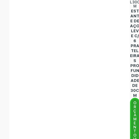
L30
M
EST
AN
E D
AÇ
LEV
E C/
6
PR
TEL
EIR
S
PR
FU
DID
AD
DE
30
M
O
R
Ç
A
M
E
N
T
O