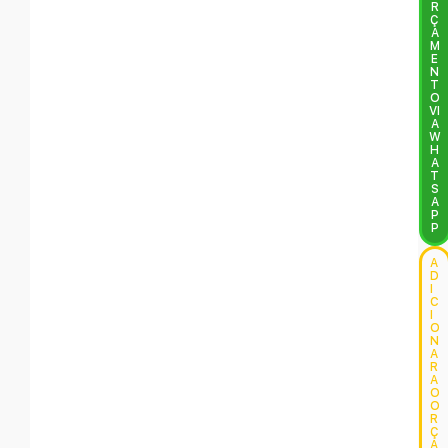
R
Ç
A
M
E
N
T
O
VI
A
W
H
A
T
S
A
P
P
A
D
I
C
I
O
N
A
R
A
O
O
R
Ç
A