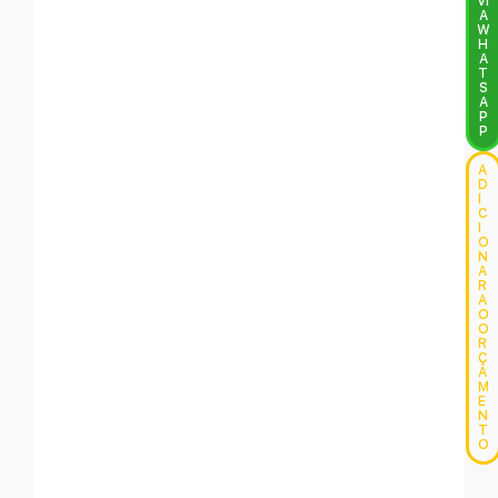
VI
A
W
H
A
T
S
A
P
P
A
D
I
C
I
O
N
A
R
A
O
O
R
Ç
A
M
E
N
T
O