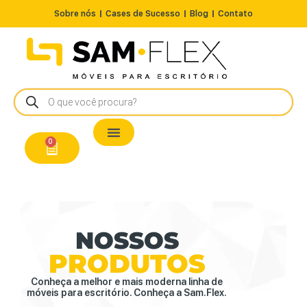
Sobre nós
Cases de Sucesso
Blog
Contato
Nossos Produtos
Cadeiras / Poltronas
Estação de Trabalho
A Pronta Entrega/Outlet
Conserto de Cadeiras
0
NOSSOS
PRODUTOS
Conheça a melhor e mais moderna linha de
móveis para escritório. Conheça a Sam.Flex.