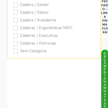
FEC
Cadeira / Gamer
HA
O –
Cadeira / Obeso
LIN
A
Cadeira / Presidente
PRI
MA
Cadeiras / Ergonômicas NR17
CLE
AN
Cadeiras / Executivas
Cadeiras / Poltronas
Sem Categoria
O
R
Ç
A
M
E
N
T
O
VI
A
W
H
A
T
S
A
P