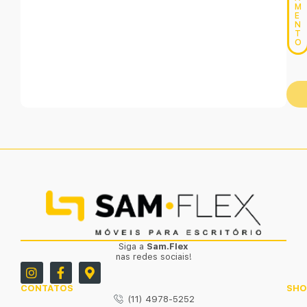
M
E
N
T
O
Siga a
Sam.Flex
nas redes sociais!
CONTATOS
SH
(11) 4978-5252