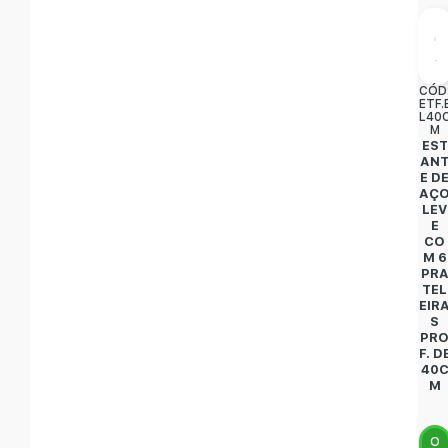
CÓD
ETF.
L40
M
EST
AN
E D
AÇ
LEV
E
CO
M 6
PR
TEL
EIR
S
PR
F. D
40
M
O