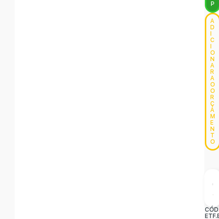
P
A
D
I
C
I
O
N
A
R
A
O
O
R
Ç
A
M
E
N
T
O
CÓD
ETF.