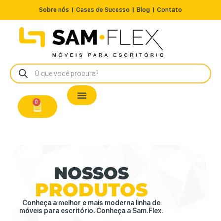
Sobre nós
Cases de Sucesso
Blog
Contato
Nossos Produtos
Cadeiras / Poltronas
Estação de Trabalho
A Pronta Entrega/Outlet
Conserto de Cadeiras
0
NOSSOS
PRODUTOS
Conheça a melhor e mais moderna linha de
móveis para escritório. Conheça a Sam.Flex.