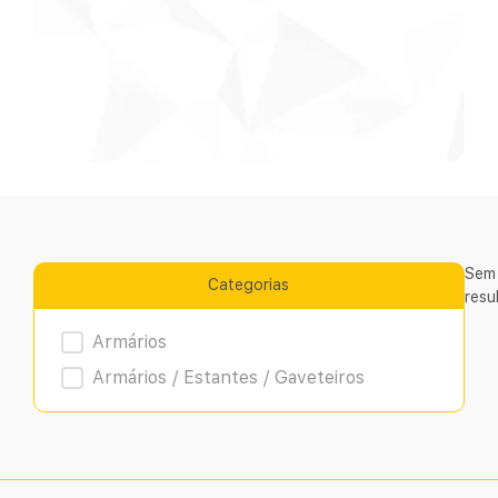
Sem
Categorias
resu
Product Archive
Armários
Armários / Estantes / Gaveteiros