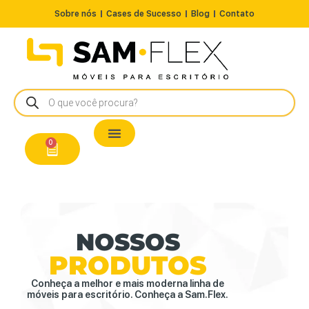
Sobre nós
Cases de Sucesso
Blog
Contato
Nossos Produtos
Cadeiras / Poltronas
Estação de Trabalho
A Pronta Entrega/Outlet
Conserto de Cadeiras
0
NOSSOS
PRODUTOS
Conheça a melhor e mais moderna linha de
móveis para escritório. Conheça a Sam.Flex.