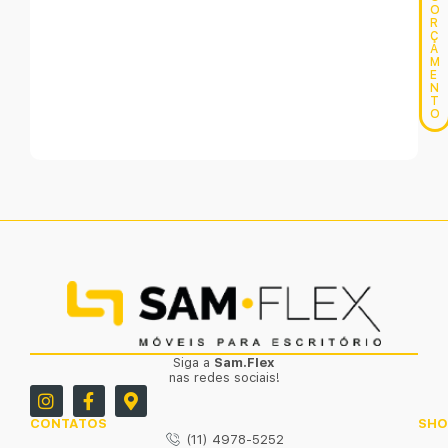
O
R
Ç
A
M
E
N
T
O
Siga a
Sam.Flex
nas redes sociais!
CONTATOS
SH
(11) 4978-5252