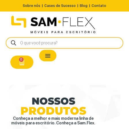
Sobre nós
Cases de Sucesso
Blog
Contato
Nossos Produtos
Cadeiras / Poltronas
Estação de Trabalho
A Pronta Entrega/Outlet
Conserto de Cadeiras
0
NOSSOS
PRODUTOS
Conheça a melhor e mais moderna linha de
móveis para escritório. Conheça a Sam.Flex.