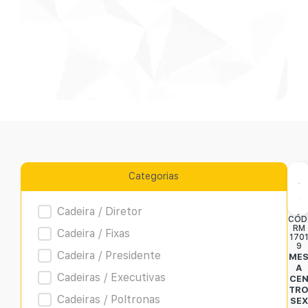
Categorias
Product Archive
Cadeira / Diretor
CÓD
RM
Cadeira / Fixas
170
9
Cadeira / Presidente
ME
A
Cadeiras / Executivas
CE
TR
Cadeiras / Poltronas
SEX