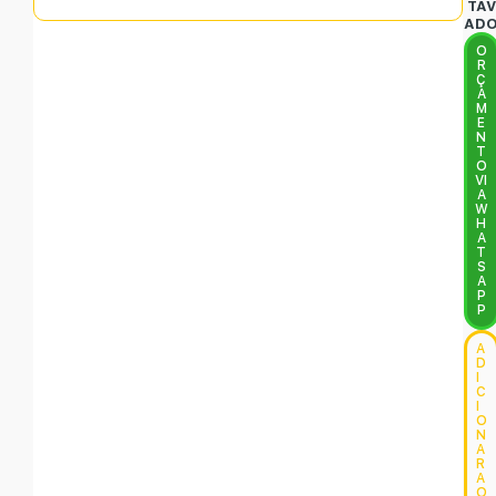
TAV
AD
O
R
Ç
A
M
E
N
T
O
VI
A
W
H
A
T
S
A
P
P
A
D
I
C
I
O
N
A
R
A
O