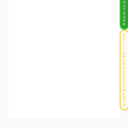
H
A
T
S
A
P
P
A
D
I
C
I
O
N
A
R
A
O
O
R
Ç
A
M
E
N
T
O