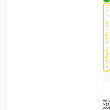
A
D
I
C
I
O
N
A
R
A
O
O
R
Ç
A
M
E
N
T
O
CÓD
MZ4
000