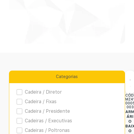
Categorias
Product Archive
Cadeira / Diretor
CÓD
MZ4
Cadeira / Fixas
000
003
Cadeira / Presidente
AR
ÁRI
Cadeiras / Executivas
O
BAI
Cadeiras / Poltronas
O