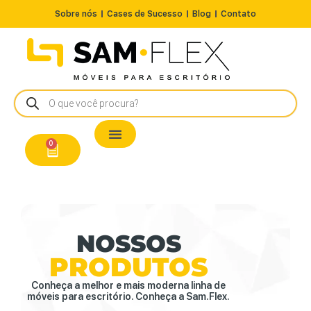
Sobre nós
Cases de Sucesso
Blog
Contato
Nossos Produtos
Cadeiras / Poltronas
Estação de Trabalho
A Pronta Entrega/Outlet
Conserto de Cadeiras
0
NOSSOS
PRODUTOS
Conheça a melhor e mais moderna linha de
móveis para escritório. Conheça a Sam.Flex.