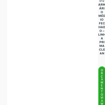
012
AR
ÁRI
O
MÉ
IO
FEC
HA
O –
LIN
A
PRI
MA
CLE
AN
O
R
Ç
A
M
E
N
T
O
VI
A
W