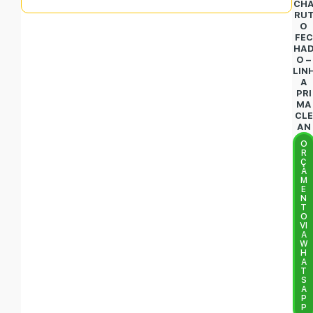
CH
RU
O
FEC
HA
O –
LIN
A
PRI
MA
CLE
AN
O
R
Ç
A
M
E
N
T
O
VI
A
W
H
A
T
S
A
P
P