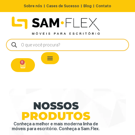
Sobre nós
Cases de Sucesso
Blog
Contato
Nossos Produtos
Cadeiras / Poltronas
Estação de Trabalho
A Pronta Entrega/Outlet
Conserto de Cadeiras
0
NOSSOS
PRODUTOS
Conheça a melhor e mais moderna linha de
móveis para escritório. Conheça a Sam.Flex.