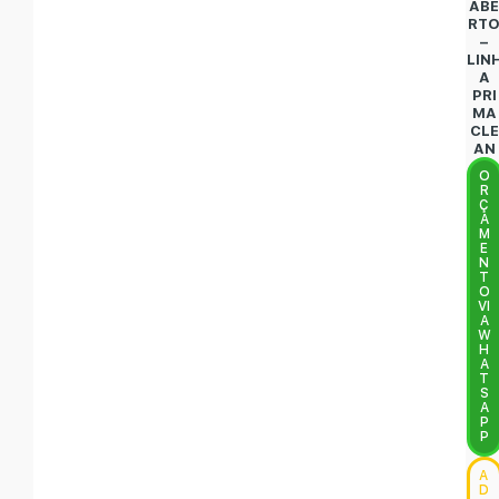
AB
RT
–
LIN
A
PRI
MA
CLE
AN
O
R
Ç
A
M
E
N
T
O
VI
A
W
H
A
T
S
A
P
P
A
D