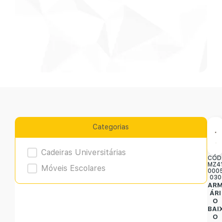
Categorias
Product Archive
Cadeiras Universitárias
CÓD
MZ4
Móveis Escolares
000
030
AR
ÁRI
O
BAI
O