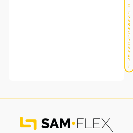
I
C
I
O
N
A
R
A
O
O
R
Ç
A
M
E
N
T
O