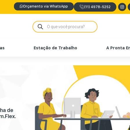
Orçamento via WhatsApp
(11) 4978-5252
nas
Estação de Trabalho
A Pronta E
nha de
m.Flex.