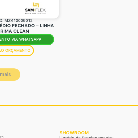
D: MZ410005012
ÉDIO FECHADO – LINHA
PRIMA CLEAN
ENTO VIA WHATSAPP
 AO ORÇAMENTO
 mais
SHOWROOM
52
Horário de funcionamento: