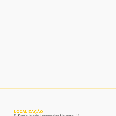
LOCALIZAÇÃO
R. Profa. Maria Losangeles Navarro, 11