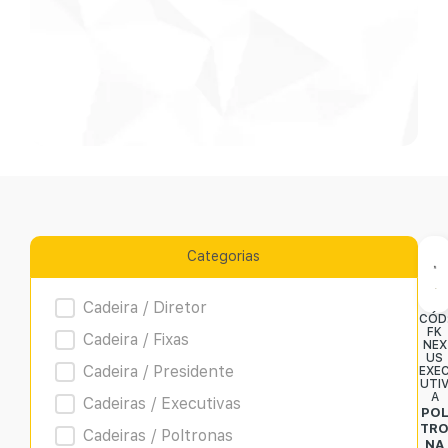
Categorias
Product Archive
Cadeira / Diretor
CÓD
FK
Cadeira / Fixas
NEX
US
Cadeira / Presidente
EXE
UTI
A
Cadeiras / Executivas
PO
TR
Cadeiras / Poltronas
NA