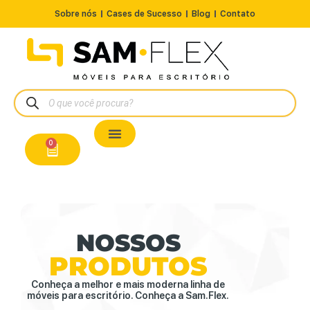
Sobre nós
Cases de Sucesso
Blog
Contato
Nossos Produtos
Cadeiras / Poltronas
Estação de Trabalho
A Pronta Entrega/Outlet
Conserto de Cadeiras
0
NOSSOS
PRODUTOS
Conheça a melhor e mais moderna linha de
móveis para escritório. Conheça a Sam.Flex.