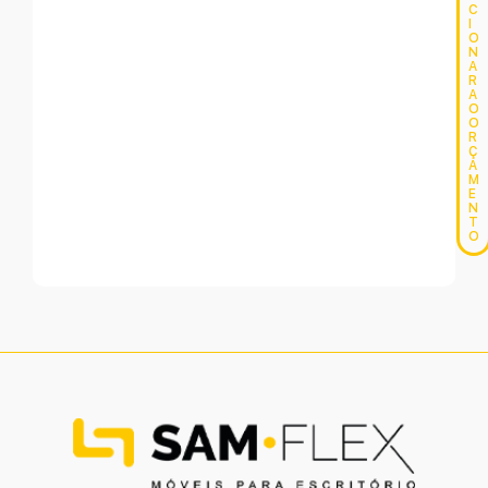
C
I
O
N
A
R
A
O
O
R
Ç
A
M
E
N
T
O