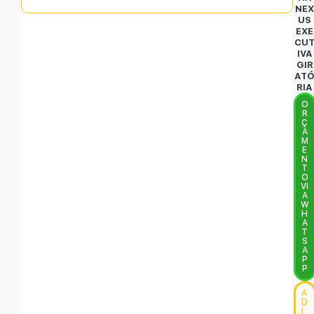
NE
US
EXE
CU
IVA
GIR
AT
RIA
O
R
Ç
A
M
E
N
T
O
VI
A
W
H
A
T
S
A
P
P
A
D
I