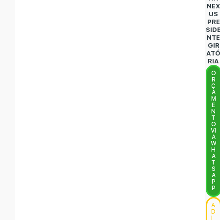
NE
US
PRE
SID
NT
GIR
AT
RIA
O
R
Ç
A
M
E
N
T
O
VI
A
W
H
A
T
S
A
P
P
A
D
I