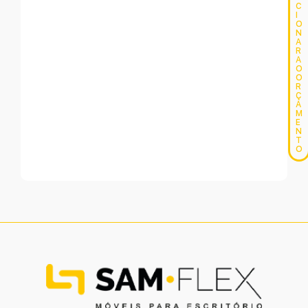
C
I
O
N
A
R
A
O
O
R
Ç
A
M
E
N
T
O