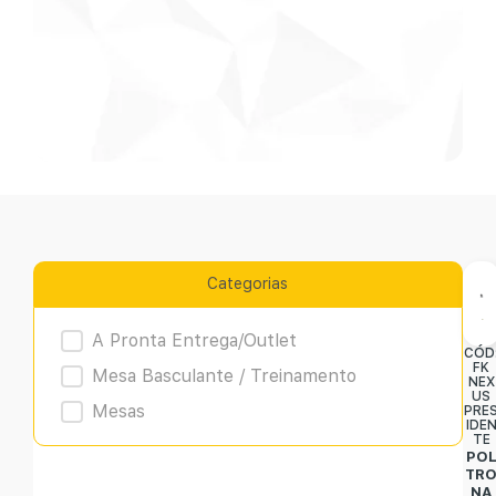
Categorias
Product Archive
A Pronta Entrega/Outlet
CÓD
FK
Mesa Basculante / Treinamento
NEX
US
Mesas
PRE
IDE
TE
PO
TR
NA