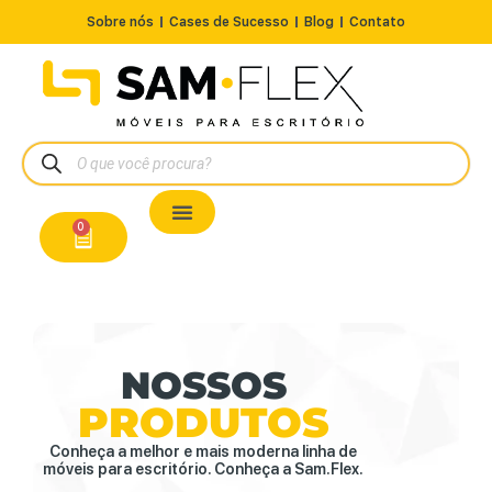
Sobre nós
Cases de Sucesso
Blog
Contato
Nossos Produtos
Cadeiras / Poltronas
Estação de Trabalho
A Pronta Entrega/Outlet
Conserto de Cadeiras
0
NOSSOS
PRODUTOS
Conheça a melhor e mais moderna linha de
móveis para escritório. Conheça a Sam.Flex.