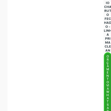
IO
CH
RU
O
FEC
HA
O -
LIN
A
PRI
MA
CLE
AN
O
R
Ç
A
M
E
N
T
O
VI
A
W
H
A
T
S
A