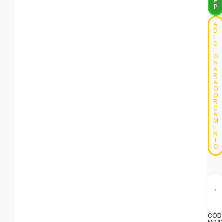
P
P
A
D
I
C
I
O
N
A
R
A
O
O
R
Ç
A
M
E
N
T
O
CÓD