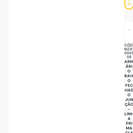
T
O
CÓD
MZ4
000
06
AR
ÁRI
O
BAI
O
FEC
HA
O
JU
ÇÃ
–
LIN
A
PRI
MA
CLE