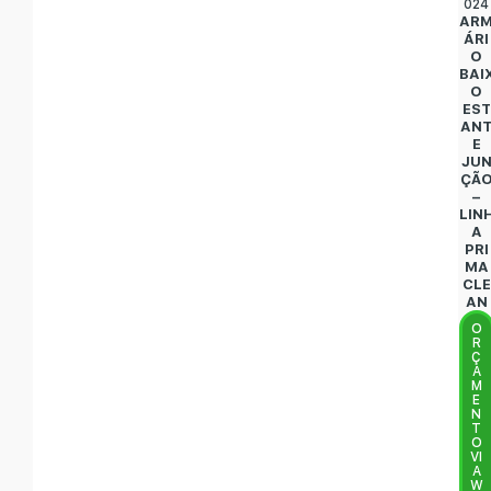
024
AR
ÁRI
O
BAI
O
EST
AN
E
JU
ÇÃ
–
LIN
A
PRI
MA
CLE
AN
O
R
Ç
A
M
E
N
T
O
VI
A
W