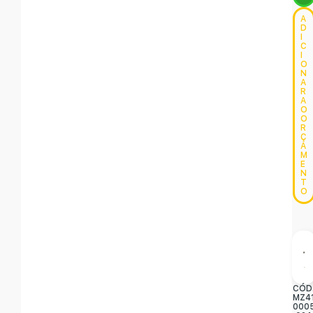
A
D
I
C
I
O
N
A
R
A
O
O
R
Ç
A
M
E
N
T
O
CÓD
MZ4
000