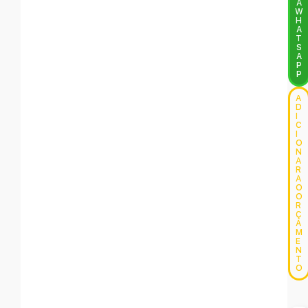
A
W
H
A
T
S
A
P
P
A
D
I
C
I
O
N
A
R
A
O
O
R
Ç
A
M
E
N
T
O