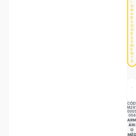
I
O
N
A
R
A
O
O
R
Ç
A
M
E
N
T
O
CÓD
MZ4
000
004
AR
ÁRI
O
MÉ