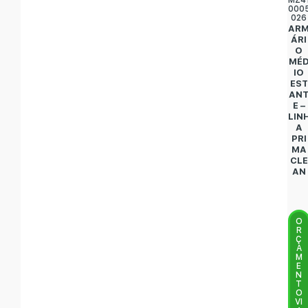
MZ4
000
026
AR
ÁRI
O
MÉ
IO
EST
AN
E –
LIN
A
PRI
MA
CLE
AN
O
R
Ç
A
M
E
N
T
O
VI