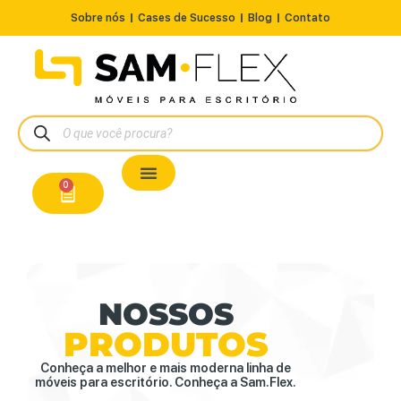
Sobre nós
Cases de Sucesso
Blog
Contato
Nossos Produtos
Cadeiras / Poltronas
Estação de Trabalho
A Pronta Entrega/Outlet
Conserto de Cadeiras
0
NOSSOS
PRODUTOS
Conheça a melhor e mais moderna linha de
móveis para escritório. Conheça a Sam.Flex.