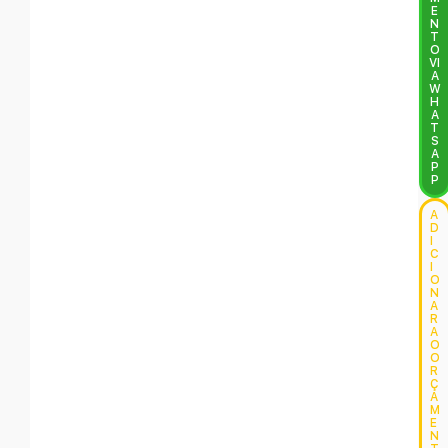
E
N
T
O
VI
A
W
H
A
T
S
A
P
P
A
D
I
C
I
O
N
A
R
A
O
O
R
Ç
A
M
E
N