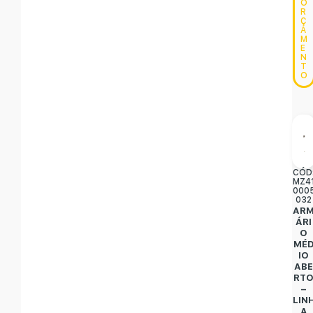
O
R
Ç
A
M
E
N
T
O
CÓD
MZ4
000
032
AR
ÁRI
O
MÉ
IO
AB
RT
–
LIN
A