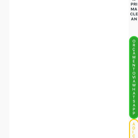
PRI
MA
CLE
AN
O
R
Ç
A
M
E
N
T
O
VI
A
W
H
A
T
S
A
P
P
A
D
I
C