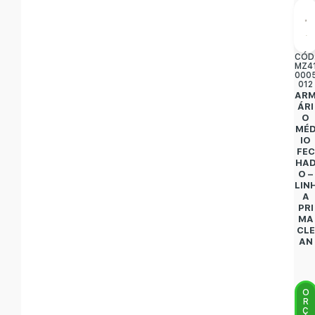
CÓD
MZ4
000
012
AR
ÁRI
O
MÉ
IO
FEC
HA
O –
LIN
A
PRI
MA
CLE
AN
O
R
Ç