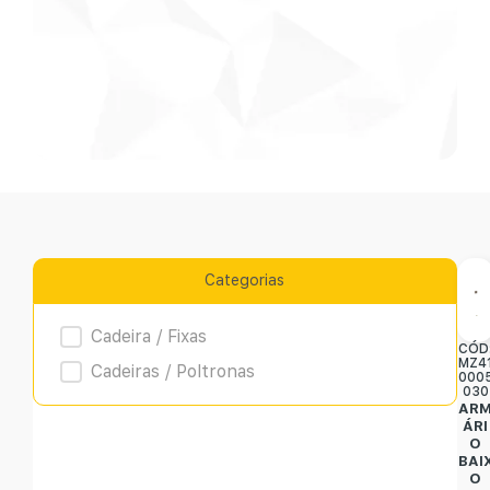
Categorias
Product Archive
Cadeira / Fixas
CÓD
MZ4
Cadeiras / Poltronas
000
030
AR
ÁRI
O
BAI
O