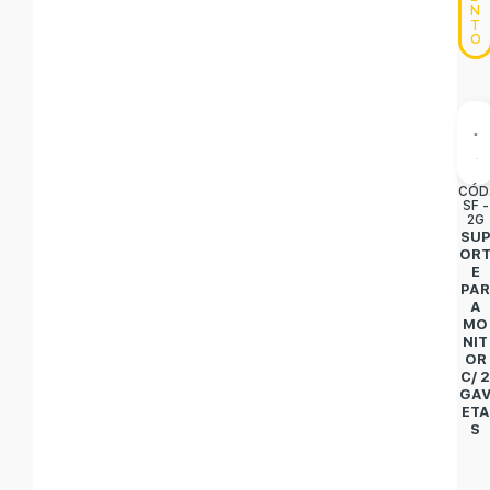
N
T
O
CÓD
SF -
2G
SU
OR
E
PA
A
MO
NIT
OR
C/ 
GA
ETA
S