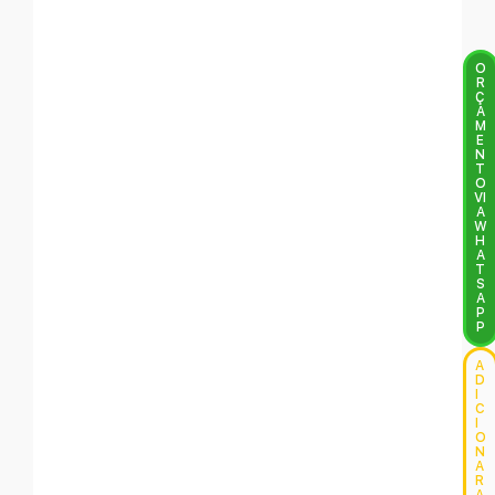
O
R
Ç
A
M
E
N
T
O
VI
A
W
H
A
T
S
A
P
P
A
D
I
C
I
O
N
A
R