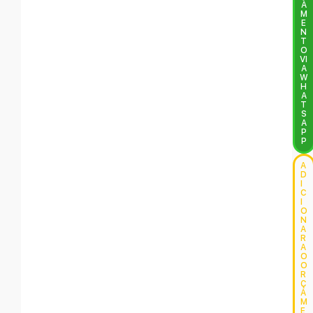
A
M
E
N
T
O
VI
A
W
H
A
T
S
A
P
P
A
D
I
C
I
O
N
A
R
A
O
O
R
Ç
A
M
E