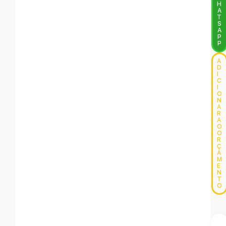
H
A
T
S
A
P
P
A
D
I
C
I
O
N
A
R
A
O
O
R
Ç
A
M
E
N
T
O