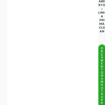
AB
RT
–
LIN
A
PRI
MA
CLE
AN
O
R
Ç
A
M
E
N
T
O
VI
A
W
H
A
T
S
A
P
P