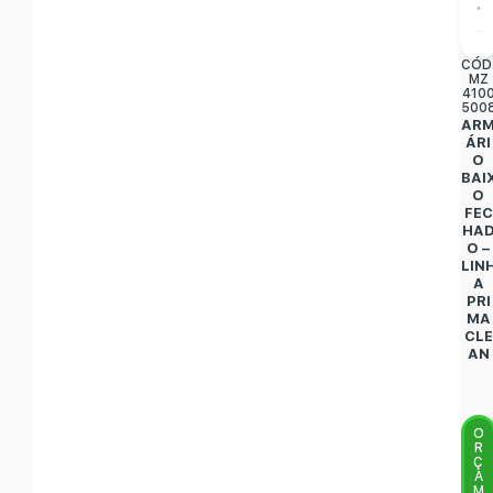
CÓD
MZ
410
500
AR
ÁRI
O
BAI
O
FEC
HA
O –
LIN
A
PRI
MA
CLE
AN
O
R
Ç
A
M