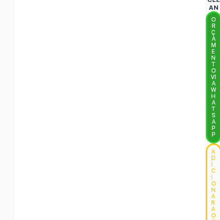
AN
O
R
Ç
A
M
E
N
T
O
VI
A
W
H
A
T
S
A
P
P
A
D
I
C
I
O
N
A
R
A
O