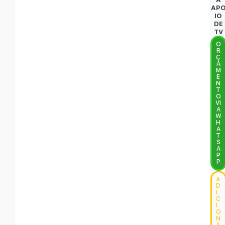
AP
IO
DE
TV
O
R
Ç
A
M
E
N
T
O
VI
A
W
H
A
T
S
A
P
P
A
D
I
C
I
O
N