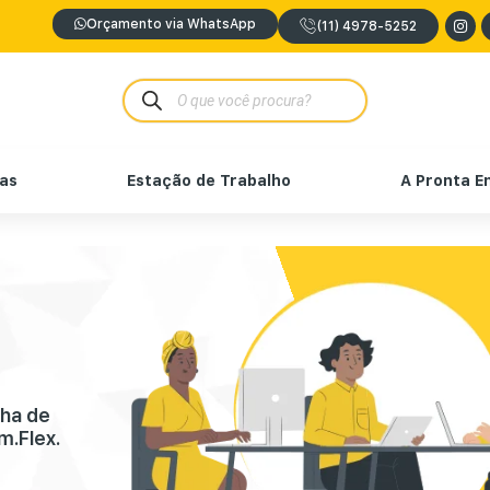
Orçamento via WhatsApp
(11) 4978-5252
nas
Estação de Trabalho
A Pronta E
nha de
m.Flex.