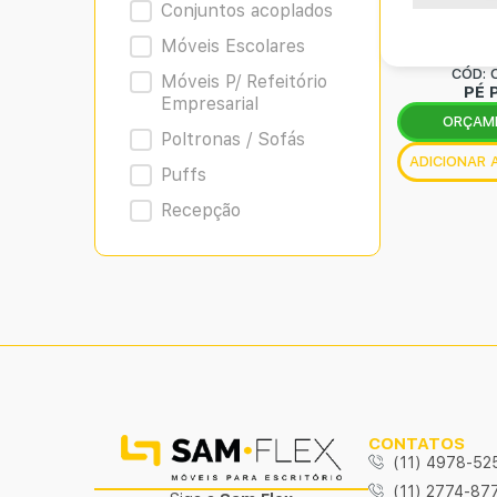
Conjuntos acoplados
Móveis Escolares
CÓD: 
Móveis P/ Refeitório
PÉ 
Empresarial
ORÇAM
Poltronas / Sofás
ADICIONAR
Puffs
Recepção
CONTATOS
(11) 4978-52
(11) 2774-87