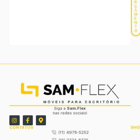
R
Ç
A
M
E
N
T
O
Siga a
Sam.Flex
nas redes sociais!
CONTATOS
SH
(11) 4978-5252