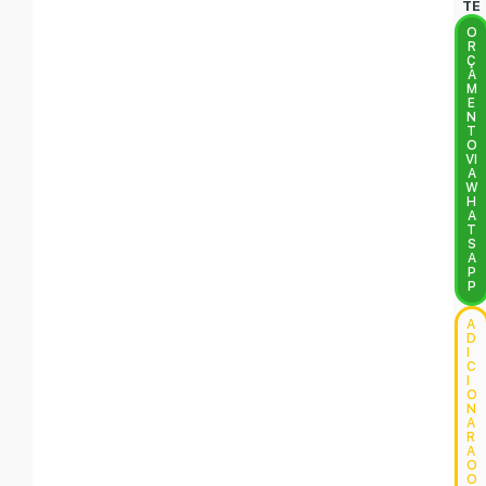
TE
O
R
Ç
A
M
E
N
T
O
VI
A
W
H
A
T
S
A
P
P
A
D
I
C
I
O
N
A
R
A
O
O