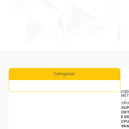
Categorias
CÓD
MS
-
CPU
SU
OR
E D
CP
SK