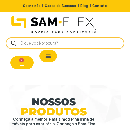
Sobre nós
Cases de Sucesso
Blog
Contato
Nossos Produtos
Cadeiras / Poltronas
Estação de Trabalho
A Pronta Entrega/Outlet
Conserto de Cadeiras
0
NOSSOS
PRODUTOS
Conheça a melhor e mais moderna linha de
móveis para escritório. Conheça a Sam.Flex.