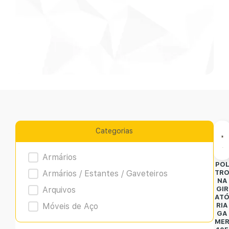
Categorias
Product Archive
Armários
PO
Armários / Estantes / Gaveteiros
TR
NA
Arquivos
GIR
AT
Móveis de Aço
RIA
GA
ME