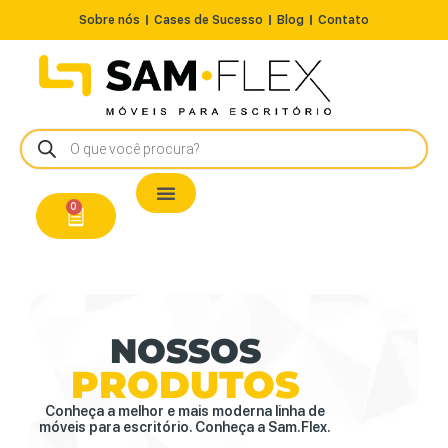
Sobre nós
Cases de Sucesso
Blog
Contato
Nossos Produtos
Cadeiras / Poltronas
Estação de Trabalho
A Pronta Entrega/Outlet
Conserto de Cadeiras
0
NOSSOS
PRODUTOS
Conheça a melhor e mais moderna linha de
móveis para escritório. Conheça a Sam.Flex.