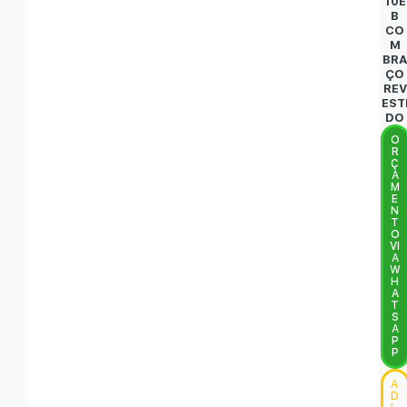
10E
B
CO
M
BR
ÇO
REV
EST
DO
O
R
Ç
A
M
E
N
T
O
VI
A
W
H
A
T
S
A
P
P
A
D