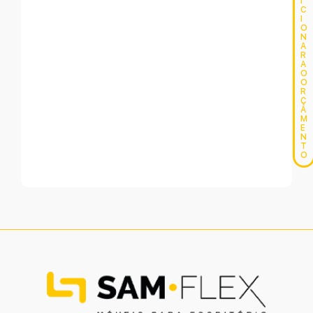
I
C
I
O
N
A
R
A
O
O
R
Ç
A
M
E
N
T
O