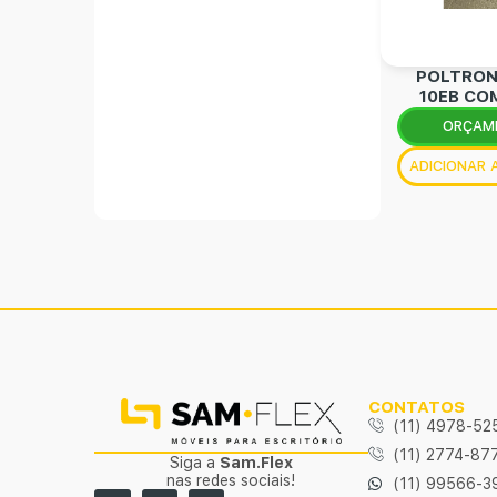
POLTRON
10EB CO
ORÇAM
ADICIONAR
CONTATOS
(11) 4978-52
(11) 2774-87
Siga a
Sam.Flex
nas redes sociais!
(11) 99566-3