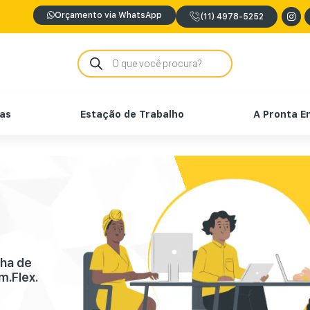
Orçamento via WhatsApp
(11) 4978-5252
nas
Estação de Trabalho
A Pronta E
nha de
m.Flex.