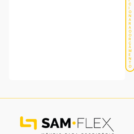
I
C
I
O
N
A
R
A
O
O
R
Ç
A
M
E
N
T
O