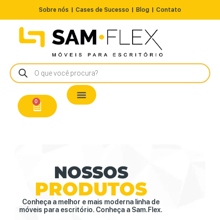
Sobre nós
Cases de Sucesso
Blog
Contato
Nossos Produtos
Cadeiras / Poltronas
Estação de Trabalho
A Pronta Entrega/Outlet
Conserto de Cadeiras
0
NOSSOS
PRODUTOS
Conheça a melhor e mais moderna linha de
móveis para escritório. Conheça a Sam.Flex.