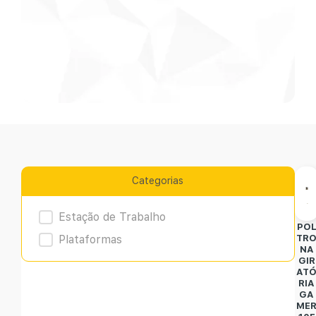
Categorias
Product Archive
Estação de Trabalho
PO
Plataformas
TR
NA
GIR
AT
RIA
GA
ME