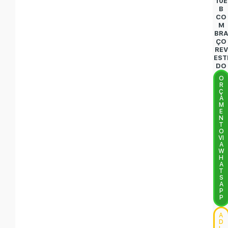
10E
B
CO
M
BR
ÇO
REV
EST
DO
O
R
Ç
A
M
E
N
T
O
VI
A
W
H
A
T
S
A
P
P
A
D