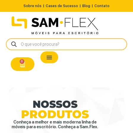
Sobre nós
Cases de Sucesso
Blog
Contato
Nossos Produtos
Cadeiras / Poltronas
Estação de Trabalho
A Pronta Entrega/Outlet
Conserto de Cadeiras
0
NOSSOS
PRODUTOS
Conheça a melhor e mais moderna linha de
móveis para escritório. Conheça a Sam.Flex.