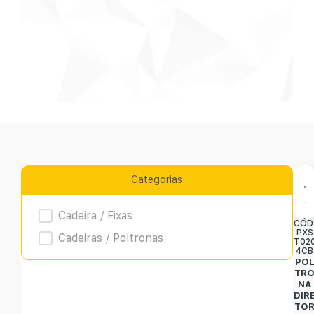
Categorias
Product Archive
Cadeira / Fixas
CÓD
PXS
Cadeiras / Poltronas
T02
4CB
PO
TR
NA
DIR
TO