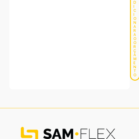
D
I
C
I
O
N
A
R
A
O
O
R
Ç
A
M
E
N
T
O