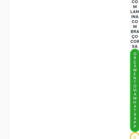
CO
M
LA
INA
CO
M
BR
ÇO
CO
SA
O
R
Ç
A
M
E
N
T
O
VI
A
W
H
A
T
S
A
P
P
A