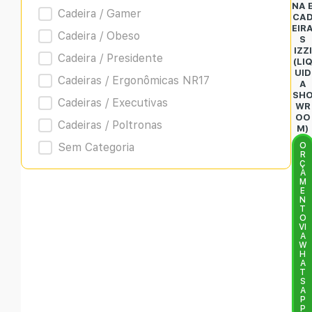
NA 
Cadeira / Gamer
CA
EIR
Cadeira / Obeso
S
IZZI
Cadeira / Presidente
(LI
UID
Cadeiras / Ergonômicas NR17
A
SH
Cadeiras / Executivas
WR
OO
Cadeiras / Poltronas
M)
Sem Categoria
O
R
Ç
A
M
E
N
T
O
VI
A
W
H
A
T
S
A
P
P