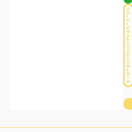
A
D
I
C
I
O
N
A
R
A
O
O
R
Ç
A
M
E
N
T
O