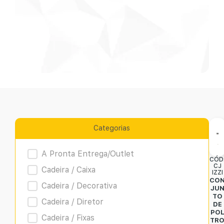
Categorias
Product Archive
A Pronta Entrega/Outlet
CÓD
CJ
Cadeira / Caixa
IZZI
CO
Cadeira / Decorativa
JU
TO
Cadeira / Diretor
DE
PO
Cadeira / Fixas
TR