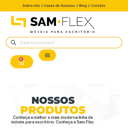
Sobre nós
Cases de Sucesso
Blog
Contato
Nossos Produtos
Cadeiras / Poltronas
Estação de Trabalho
A Pronta Entrega/Outlet
Conserto de Cadeiras
0
NOSSOS
PRODUTOS
Conheça a melhor e mais moderna linha de
móveis para escritório. Conheça a Sam.Flex.