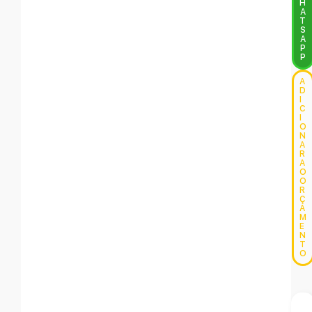
H
A
T
S
A
P
P
A
D
I
C
I
O
N
A
R
A
O
O
R
Ç
A
M
E
N
T
O