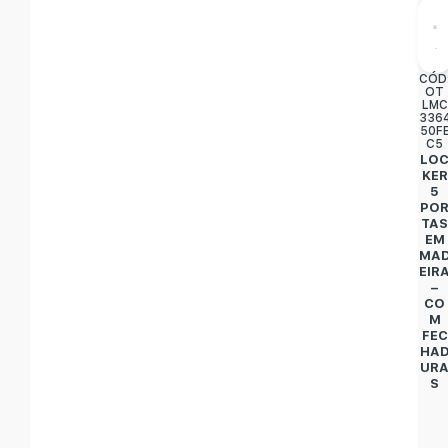
CÓD
OT
LMC
336
50F
C5
LO
KER
5
PO
TA
EM
MA
EIR
–
CO
M
FEC
HA
UR
S