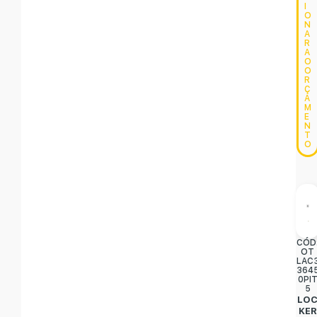
I
O
N
A
R
A
O
O
R
Ç
A
M
E
N
T
O
CÓD
OT
LAC
364
0PI
5
LO
KER