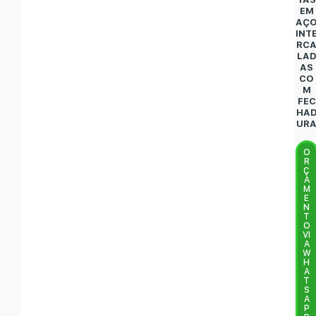
EM
AÇ
INT
RC
LA
AS
CO
M
FEC
HA
UR
O
R
Ç
A
M
E
N
T
O
VI
A
W
H
A
T
S
A
P