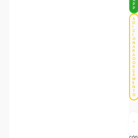
A
P
P
A
D
I
C
I
O
N
A
R
A
O
O
R
Ç
A
M
E
N
T
O
CÓD