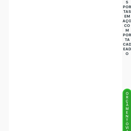
5
PO
TA
EM
AÇ
CO
M
PO
TA
CA
EA
O
O
R
Ç
A
M
E
N
T
O
VI