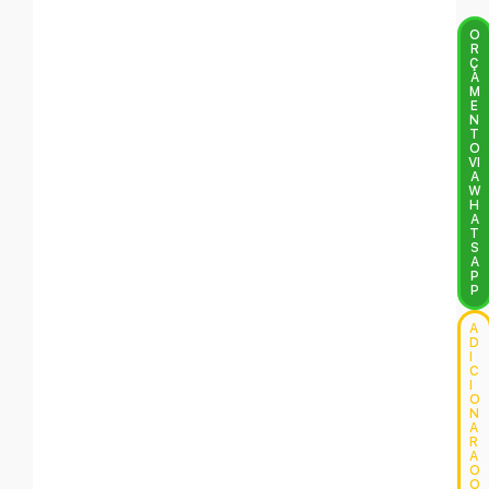
O
R
Ç
A
M
E
N
T
O
VI
A
W
H
A
T
S
A
P
P
A
D
I
C
I
O
N
A
R
A
O
O