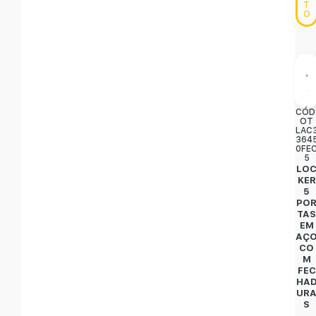
T
O
CÓD
OT
LAC
364
0FE
5
LO
KER
5
PO
TA
EM
AÇ
CO
M
FEC
HA
UR
S