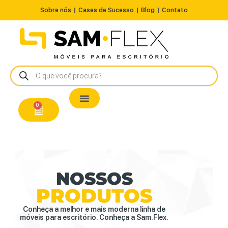
Sobre nós
Cases de Sucesso
Blog
Contato
Nossos Produtos
Cadeiras / Poltronas
Estação de Trabalho
A Pronta Entrega/Outlet
Conserto de Cadeiras
0
NOSSOS
PRODUTOS
Conheça a melhor e mais moderna linha de
móveis para escritório. Conheça a Sam.Flex.