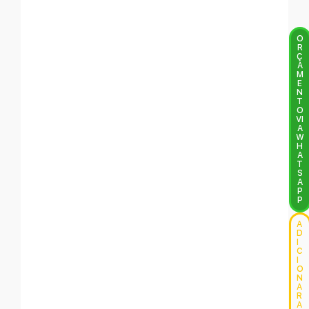
O
R
Ç
A
M
E
N
T
O
VI
A
W
H
A
T
S
A
P
P
A
D
I
C
I
O
N
A
R
A