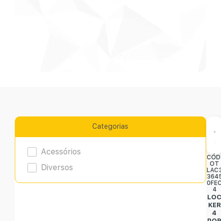
Categorias
Product Archive
Acessórios
CÓD
OT
Diversos
LAC
364
0FE
4
LO
KER
4
PO