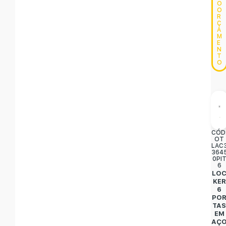
O
O
R
Ç
A
M
E
N
T
O
CÓD
OT
LAC
364
0PI
6
LO
KER
6
PO
TA
EM
AÇ