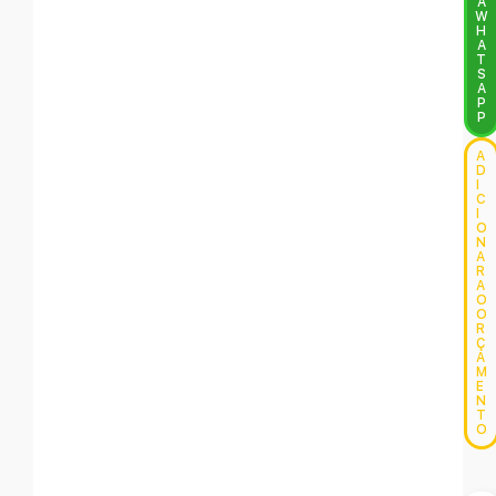
A
W
H
A
T
S
A
P
P
A
D
I
C
I
O
N
A
R
A
O
O
R
Ç
A
M
E
N
T
O