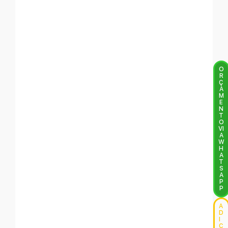
O
R
Ç
A
M
E
N
T
O
VI
A
W
H
A
T
S
A
P
P
A
D
I
C