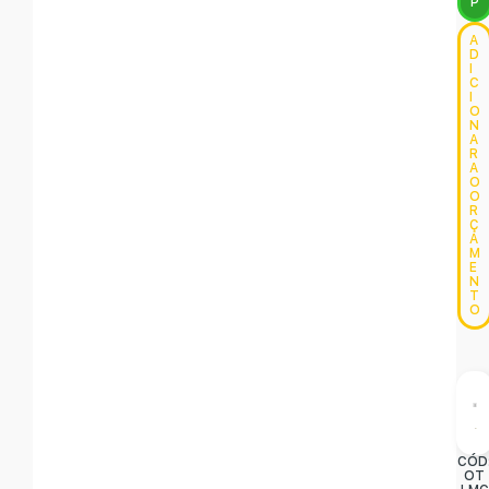
P
A
D
I
C
I
O
N
A
R
A
O
O
R
Ç
A
M
E
N
T
O
CÓD
OT