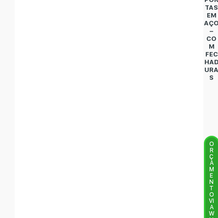
TA
EM
AÇ
–
CO
M
FEC
HA
UR
S
O
R
Ç
A
M
E
N
T
O
VI
A
W