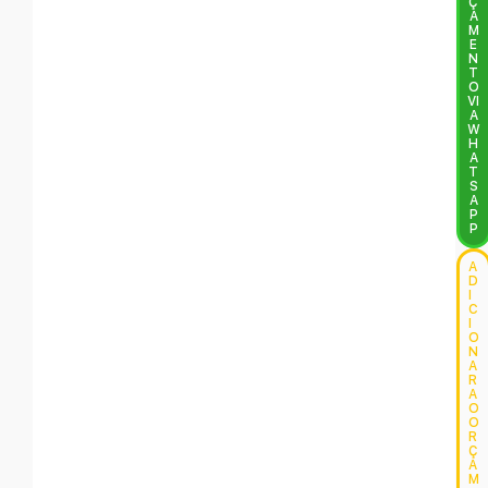
Ç
A
M
E
N
T
O
VI
A
W
H
A
T
S
A
P
P
A
D
I
C
I
O
N
A
R
A
O
O
R
Ç
A
M