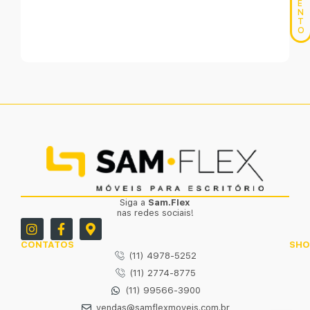
E
N
T
O
Siga a
Sam.Flex
nas redes sociais!
CONTATOS
SH
(11) 4978-5252
(11) 2774-8775
(11) 99566-3900
vendas@samflexmoveis.com.br