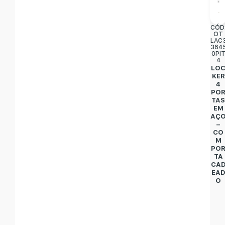
CÓD
OT
LAC
364
0PI
4
LO
KER
4
PO
TA
EM
AÇ
–
CO
M
PO
TA
CA
EA
O