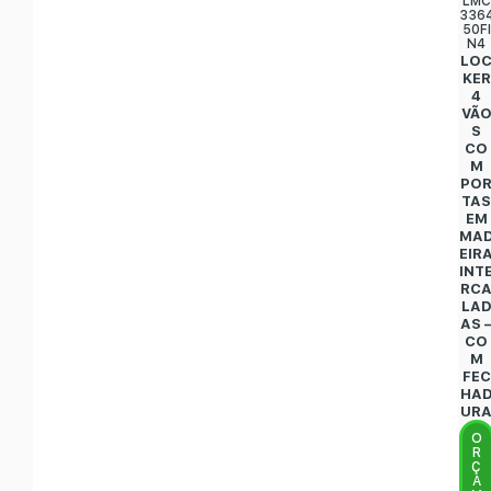
LMC
336
50FI
N4
LO
KER
4
VÃ
S
CO
M
PO
TA
EM
MA
EIR
INT
RC
LA
AS 
CO
M
FEC
HA
UR
O
R
Ç
A