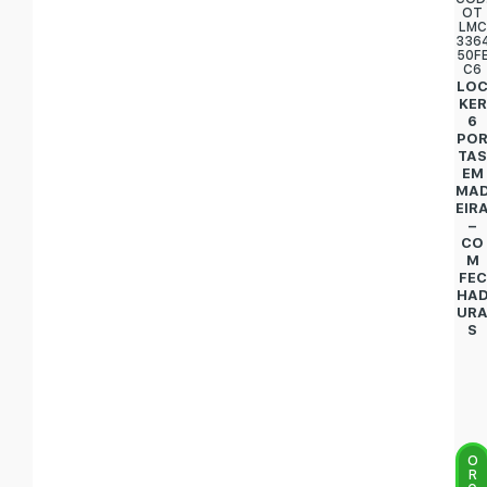
OT
LMC
336
50F
C6
LO
KER
6
PO
TA
EM
MA
EIR
–
CO
M
FEC
HA
UR
S
O
R