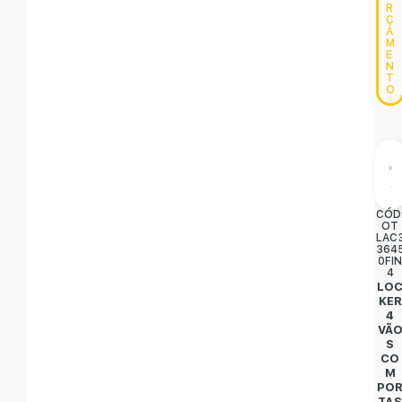
R
Ç
A
M
E
N
T
O
CÓD
OT
LAC
364
0FI
4
LO
KER
4
VÃ
S
CO
M
PO
TA