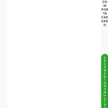
CO
M
PO
TA
CA
EA
O
O
R
Ç
A
M
E
N
T
O
VI
A
W
H
A
T
S