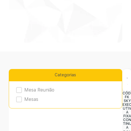
Categorias
Product Archive
Mesa Reunião
CÓD
FK
Mesas
SKY
EXE
UTI
A
FIXA
CO
TIN
A