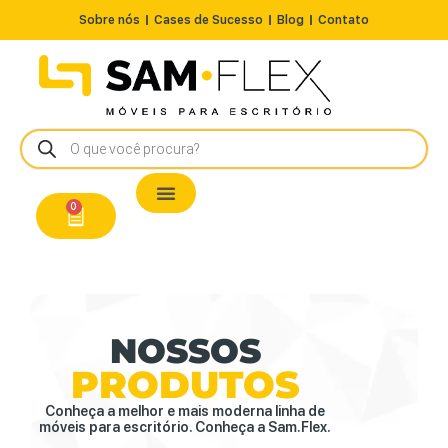
Sobre nós
Cases de Sucesso
Blog
Contato
Nossos Produtos
Cadeiras / Poltronas
Estação de Trabalho
A Pronta Entrega/Outlet
Conserto de Cadeiras
0
NOSSOS
PRODUTOS
Conheça a melhor e mais moderna linha de
móveis para escritório. Conheça a Sam.Flex.