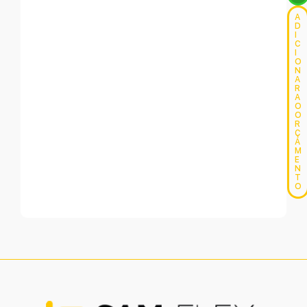
A
D
I
C
I
O
N
A
R
A
O
O
R
Ç
A
M
E
N
T
O