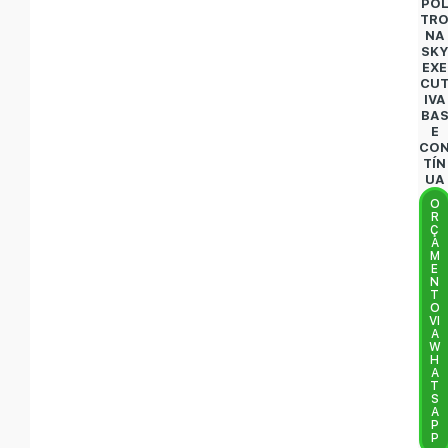
PO
TR
NA
SK
EXE
CU
IVA
BA
E
CO
TÍN
UA
O
R
Ç
A
M
E
N
T
O
VI
A
W
H
A
T
S
A
P
P