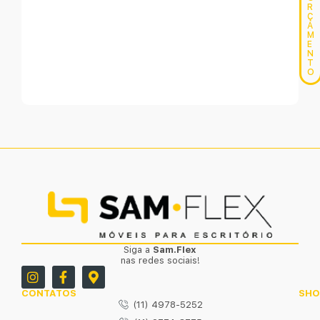
R
Ç
A
M
E
N
T
O
Siga a
Sam.Flex
nas redes sociais!
CONTATOS
SH
(11) 4978-5252