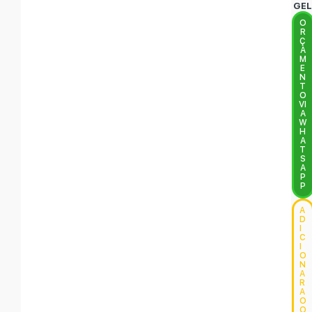
GE
O
R
Ç
A
M
E
N
T
O
VI
A
W
H
A
T
S
A
P
P
A
D
I
C
I
O
N
A
R
A
O
O