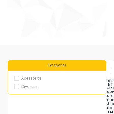
Categorias
Product Archive
Acessórios
CÓD
MT
Diversos
C16
SU
OR
E D
ÁL
OO
EM