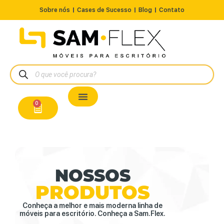
Sobre nós
Cases de Sucesso
Blog
Contato
Nossos Produtos
Cadeiras / Poltronas
Estação de Trabalho
A Pronta Entrega/Outlet
Conserto de Cadeiras
0
NOSSOS
PRODUTOS
Conheça a melhor e mais moderna linha de
móveis para escritório. Conheça a Sam.Flex.