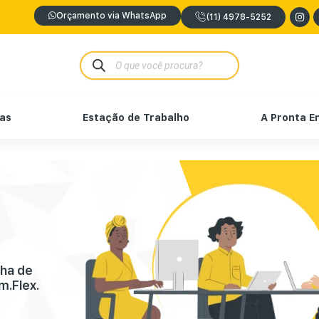
Orçamento via WhatsApp
(11) 4978-5252
nas
Estação de Trabalho
A Pronta E
nha de
m.Flex.