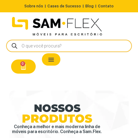
Sobre nós
Cases de Sucesso
Blog
Contato
Nossos Produtos
Cadeiras / Poltronas
Estação de Trabalho
A Pronta Entrega/Outlet
Conserto de Cadeiras
0
NOSSOS
PRODUTOS
Conheça a melhor e mais moderna linha de
móveis para escritório. Conheça a Sam.Flex.