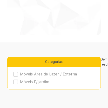
Sem
Categorias
resu
Product Archive
Móveis Área de Lazer / Externa
Móveis P/ jardim