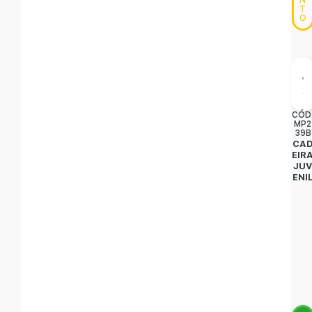
N
T
O
CÓD
MP2
39B
CA
EIR
JU
ENI