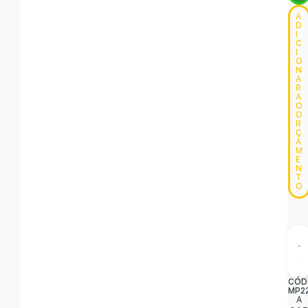
A
D
I
C
I
O
N
A
R
A
O
O
R
Ç
A
M
E
N
T
O
CÓD
MP2
A