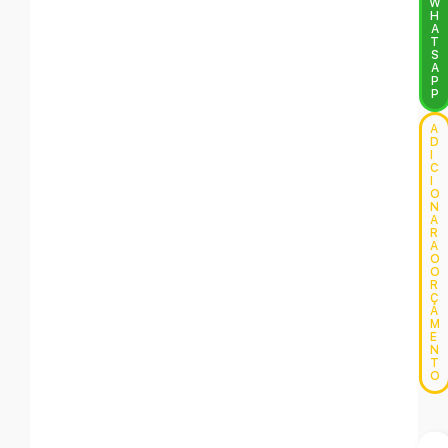
W
H
A
T
S
A
P
P
A
D
I
C
I
O
N
A
R
A
O
O
R
Ç
A
M
E
N
T
O