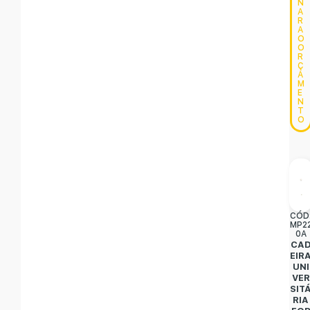
N
A
R
A
O
O
R
Ç
A
M
E
N
T
O
CÓD
MP2
0A
CA
EIR
UNI
VER
SIT
RIA