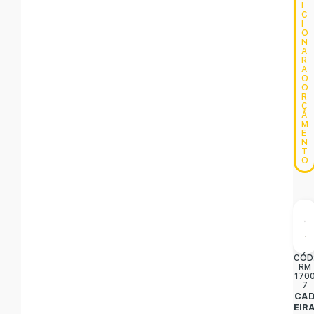
I
C
I
O
N
A
R
A
O
O
R
Ç
A
M
E
N
T
O
CÓD
RM
170
7
CA
EIR