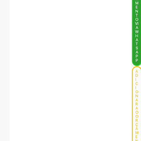
M
E
N
T
O
VI
A
W
H
A
T
S
A
P
P
A
D
I
C
I
O
N
A
R
A
O
O
R
Ç
A
M
E