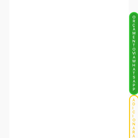
O
R
Ç
A
M
E
N
T
O
VI
A
W
H
A
T
S
A
P
P
A
D
I
C
I
O
N
A
R
A