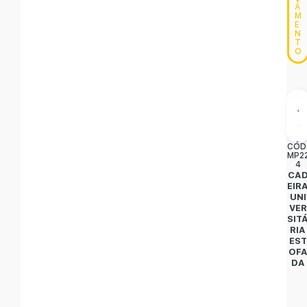
A
M
E
N
T
O
CÓD
MP2
4
CA
EIR
UNI
VER
SIT
RIA
EST
OF
DA