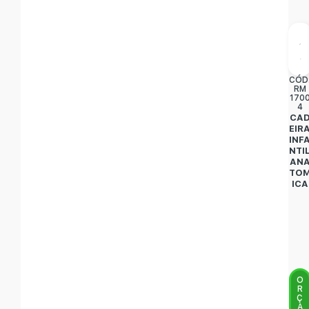
CÓD
RM
170
4
CA
EIR
INF
NTI
AN
TO
ICA
O
R
Ç
A