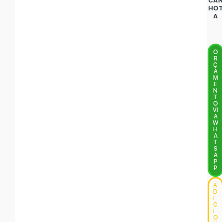
CA
HO
A
O
R
Ç
A
M
E
N
T
O
VI
A
W
H
A
T
S
A
P
P
A
D
I
C
I
O