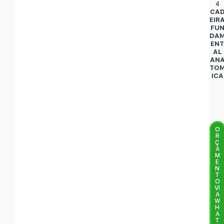
4
CA
EIR
FU
DA
EN
AL
AN
TO
ICA
O
R
Ç
A
M
E
N
T
O
VI
A
W
H
A
T