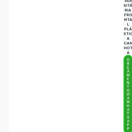
VER
SIT
RIA
FR
NT
L
PL
STI
A
CA
HO
A
O
R
Ç
A
M
E
N
T
O
VI
A
W
H
A
T
S
A
P
P