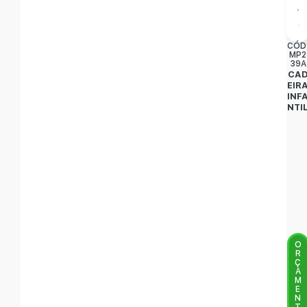
CÓD
MP2
39A
CA
EIR
INF
NTI
O
R
Ç
A
M
E
N