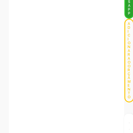
S
A
P
P
A
D
I
C
I
O
N
A
R
A
O
O
R
Ç
A
M
E
N
T
O