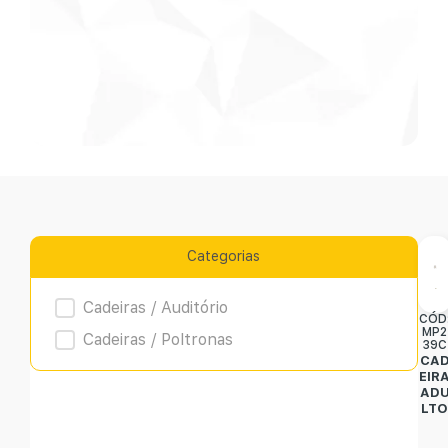
Categorias
Product Archive
Cadeiras / Auditório
CÓD
MP2
Cadeiras / Poltronas
39C
CA
EIR
AD
LT