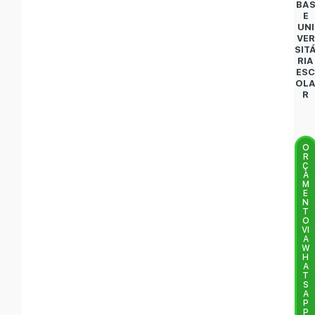
BA
E
UNI
VER
SIT
RIA
ES
OL
R
O
R
Ç
A
M
E
N
T
O
VI
A
W
H
A
T
S
A
P
P