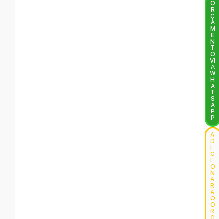
O
R
Ç
A
M
E
N
T
O
VI
A
W
H
A
T
S
A
P
P
A
D
I
C
I
O
N
A
R
A
O
O
R
Ç