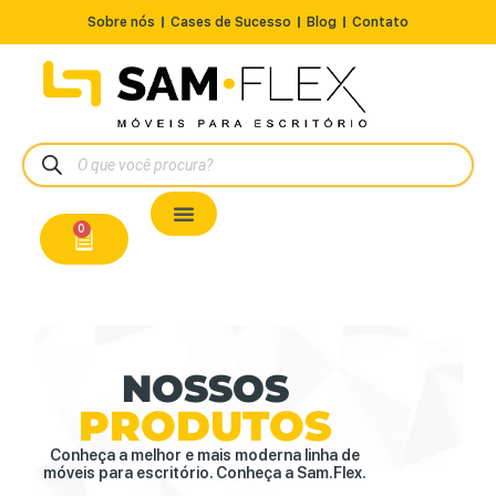
Sobre nós
Cases de Sucesso
Blog
Contato
Nossos Produtos
Cadeiras / Poltronas
Estação de Trabalho
A Pronta Entrega/Outlet
Conserto de Cadeiras
0
NOSSOS
PRODUTOS
Conheça a melhor e mais moderna linha de
móveis para escritório. Conheça a Sam.Flex.