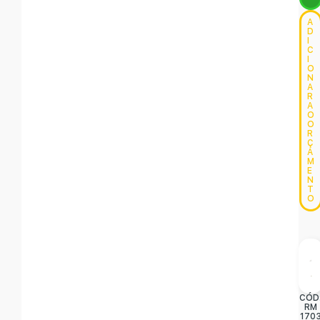
A
D
I
C
I
O
N
A
R
A
O
O
R
Ç
A
M
E
N
T
O
CÓD
RM
170