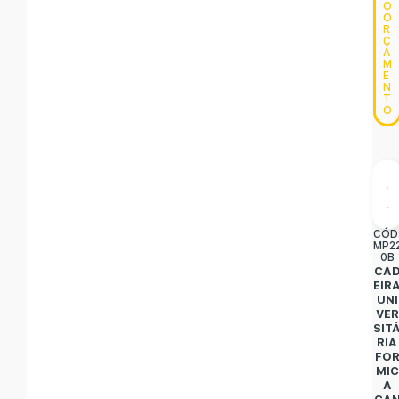
O
O
R
Ç
A
M
E
N
T
O
CÓD
MP2
0B
CA
EIR
UNI
VER
SIT
RIA
FO
MIC
A