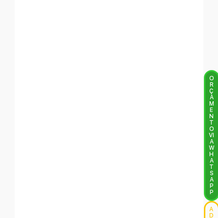
O
R
Ç
A
M
E
N
T
O
VI
A
W
H
A
T
S
A
P
P
A
D