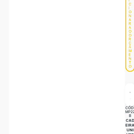
I
C
I
O
N
A
R
A
O
O
R
Ç
A
M
E
N
T
O
CÓD
MP2
B
CA
EIR
UNI