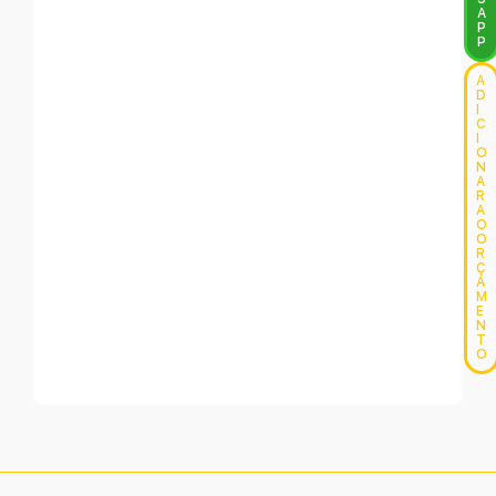
A
P
P
A
D
I
C
I
O
N
A
R
A
O
O
R
Ç
A
M
E
N
T
O