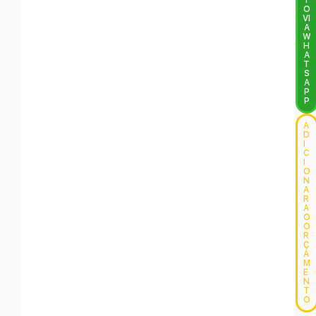
T
O
VI
A
W
H
A
T
S
A
P
P
A
D
I
C
I
O
N
A
R
A
O
O
R
Ç
A
M
E
N
T
O