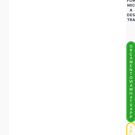
FO
MIC
A
DE
TR
O
R
Ç
A
M
E
N
T
O
VI
A
W
H
A
T
S
A
P
P
A
D