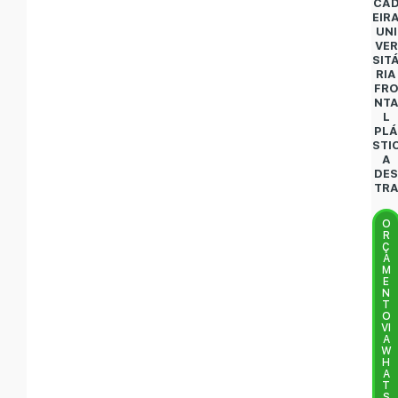
CA
EIR
UNI
VER
SIT
RIA
FR
NT
L
PL
STI
A
DE
TR
O
R
Ç
A
M
E
N
T
O
VI
A
W
H
A
T
S