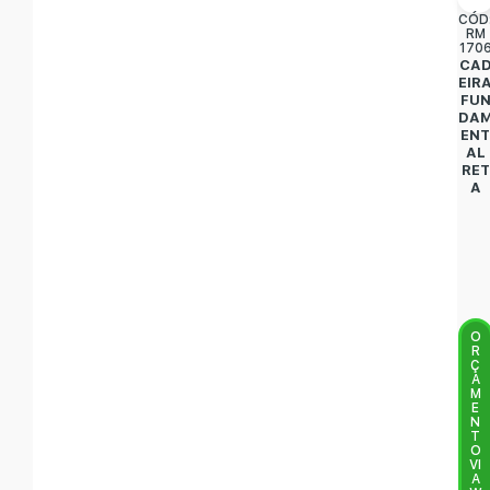
CÓD
RM
170
CA
EIR
FU
DA
EN
AL
RET
A
O
R
Ç
A
M
E
N
T
O
VI
A