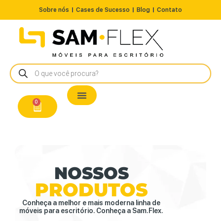
Sobre nós
Cases de Sucesso
Blog
Contato
Nossos Produtos
Cadeiras / Poltronas
Estação de Trabalho
A Pronta Entrega/Outlet
Conserto de Cadeiras
0
NOSSOS
PRODUTOS
Conheça a melhor e mais moderna linha de
móveis para escritório. Conheça a Sam.Flex.