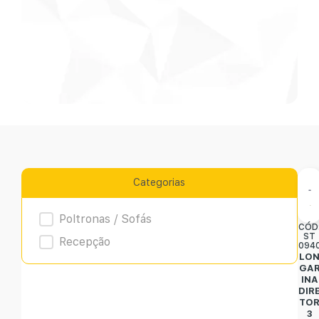
Categorias
Product Archive
Poltronas / Sofás
CÓD
ST
Recepção
094
LO
GA
INA
DIR
TO
3