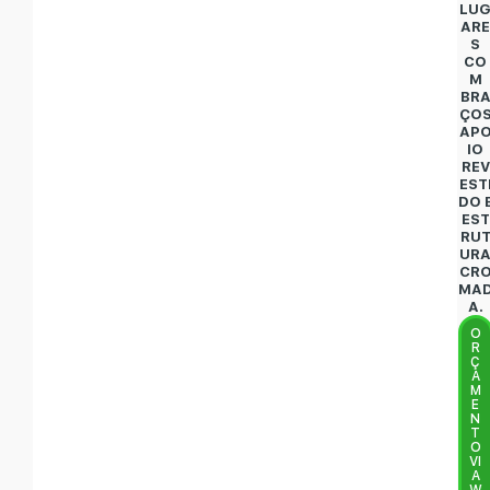
LU
AR
S
CO
M
BR
ÇO
AP
IO
REV
EST
DO 
EST
RU
UR
CR
MA
A.
O
R
Ç
A
M
E
N
T
O
VI
A