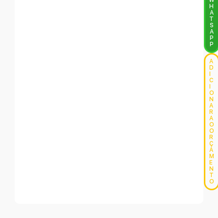
W
H
A
T
S
A
P
P
A
D
I
C
I
O
N
A
R
A
O
O
R
Ç
A
M
E
N
T
O