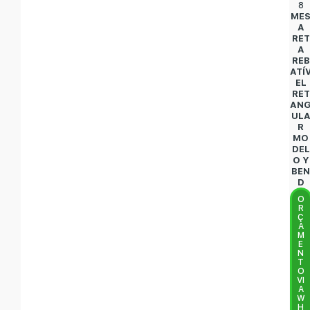
8
ME
A
RET
A
REB
ATÍ
EL
RET
AN
UL
R
MO
DEL
O Y
BE
D
O
R
Ç
A
M
E
N
T
O
VI
A
W
H