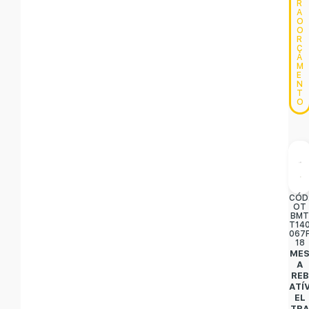
R
A
O
O
R
Ç
A
M
E
N
T
O
CÓD
OT
BM
T14
067
18
ME
A
REB
ATÍ
EL
TR