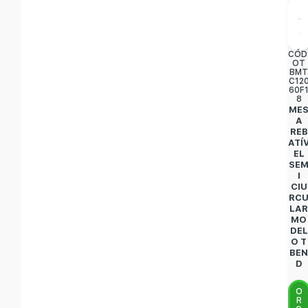
CÓD
OT
BM
C12
60F
8
ME
A
REB
ATÍ
EL
SE
I
CIU
RC
LA
MO
DEL
O T
BE
D
O
R