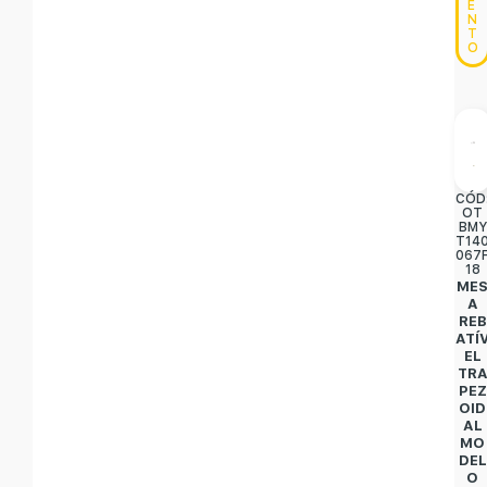
E
N
T
O
CÓD
OT
BMY
T14
067
18
ME
A
REB
ATÍ
EL
TR
PEZ
OID
AL
MO
DEL
O