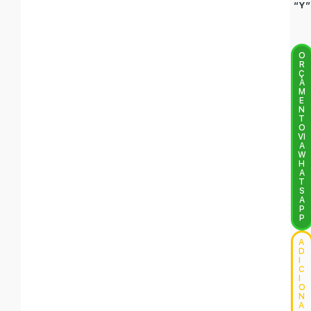
“Y”
O
R
Ç
A
M
E
N
T
O
VI
A
W
H
A
T
S
A
P
P
A
D
I
C
I
O
N
A