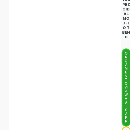
PEZ
OID
AL
MO
DEL
O T
BE
D
O
R
Ç
A
M
E
N
T
O
VI
A
W
H
A
T
S
A
P
P