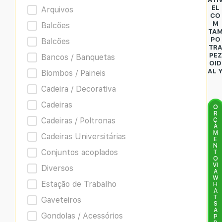
EL
Arquivos
CO
M
Balcões
TA
PO
Balcões
TR
PEZ
Bancos / Banquetas
OID
AL 
Biombos / Paineis
Cadeira / Decorativa
Cadeiras
O
R
Cadeiras / Poltronas
Ç
A
M
Cadeiras Universitárias
E
N
Conjuntos acoplados
T
O
VI
Diversos
A
W
Estação de Trabalho
H
A
T
Gaveteiros
S
A
Gondolas / Acessórios
P