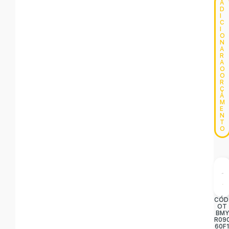
A
D
I
C
I
O
N
A
R
A
O
O
R
Ç
A
M
E
N
T
O
CÓD
OT
BMY
R09
60F