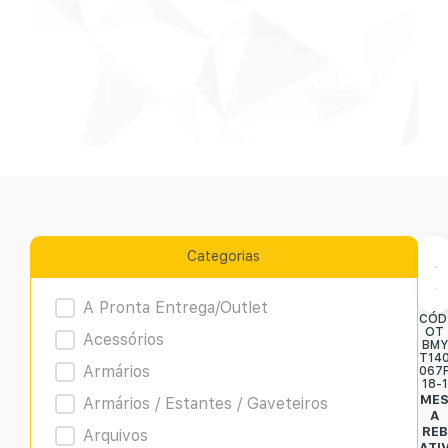
Categorias
Product Archive
A Pronta Entrega/Outlet
CÓD
OT
Acessórios
BMY
T14
Armários
067
18-1
ME
Armários / Estantes / Gaveteiros
A
REB
Arquivos
ATI