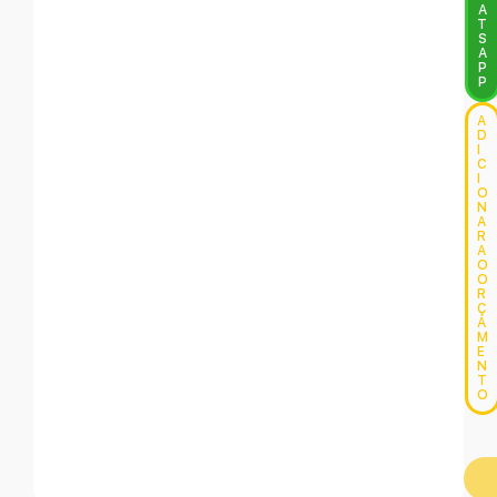
A
T
S
A
P
P
A
D
I
C
I
O
N
A
R
A
O
O
R
Ç
A
M
E
N
T
O