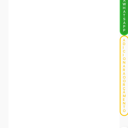
A
W
H
A
T
S
A
P
P
A
D
I
C
I
O
N
A
R
A
O
O
R
Ç
A
M
E
N
T
O