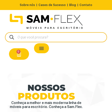
Sobre nós
Cases de Sucesso
Blog
Contato
Nossos Produtos
Cadeiras / Poltronas
Estação de Trabalho
A Pronta Entrega/Outlet
Conserto de Cadeiras
0
NOSSOS
PRODUTOS
Conheça a melhor e mais moderna linha de
móveis para escritório. Conheça a Sam.Flex.