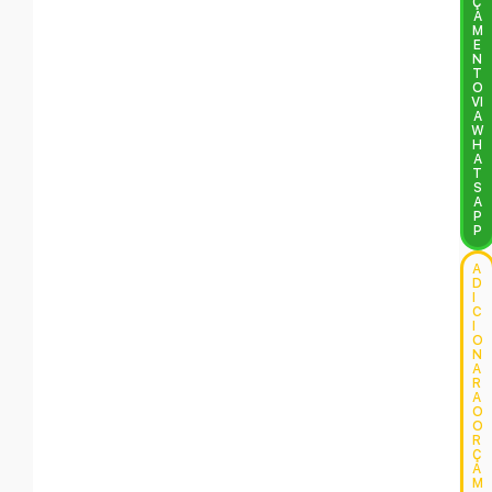
Ç
A
M
E
N
T
O
VI
A
W
H
A
T
S
A
P
P
A
D
I
C
I
O
N
A
R
A
O
O
R
Ç
A
M