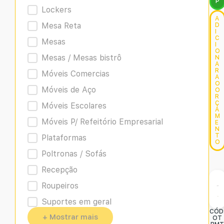
P
Lockers
A
Mesa Reta
D
I
C
Mesas
I
O
Mesas / Mesas bistrô
N
A
R
Móveis Comercias
A
O
Móveis de Aço
O
R
Ç
Móveis Escolares
A
M
Móveis P/ Refeitório Empresarial
E
N
T
Plataformas
O
Poltronas / Sofás
Recepção
Roupeiros
Suportes em geral
CÓD
+ Mostrar mais
OT