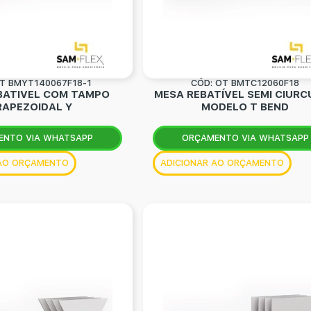
OT BMYT140067F18-1
CÓD: OT BMTC12060F18
BATIVEL COM TAMPO
MESA REBATÍVEL SEMI CIURC
RAPEZOIDAL Y
MODELO T BEND
ENTO VIA WHATSAPP
ORÇAMENTO VIA WHATSAPP
 AO ORÇAMENTO
ADICIONAR AO ORÇAMENTO