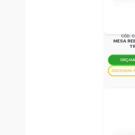
CÓD: 
MESA RE
T
ORÇAM
ADICIONAR