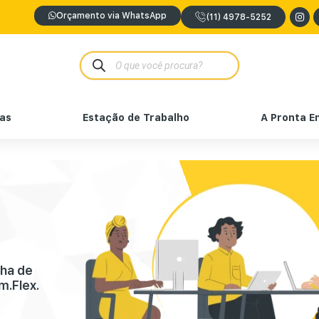
Orçamento via WhatsApp
(11) 4978-5252
nas
Estação de Trabalho
A Pronta E
nha de
m.Flex.